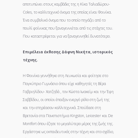
αποτυπώνει στους καμβάδες της η Κίκα Ταλιαδώρου-
Coles, το καλλιτεχνικό όνομα της οποίας είναι Φοινίκα.
Ένα συμβολικό όνομα που το οποίο πηγάζει από το
πουλί φοίνικας που ξαναγεννιέται από τις στάχτες του.
Που καταστρέφεται για να ξαναγεννηθεί δυνατότερο.
Επιμέλεια έκθεσης Δάφνη Νικήτα, ιστορικός
τέχνης.
Η Φοινίκα γεννήθηκε στη Λευκωσία και φοίτησε στο
Παγκύπριο Γυμνάσιο όπου είχε καθηγητές τη Βέρα
Γαβριηλίδου- Χατζηδά , τον Κώστα Ιωακείμ και την Έφη
Σαββίδου, οι οποίοι έπαιξαν ενεργό ρόλο στη ζωή της
και την επηρέασαν καλλιτεχνικά. Σπούδασε στη
Βρετανία στα Πανεπιστήμια Kingston, Leicester και De
Montfort όπου έζησε το μεγαλύτερο μέρος της ζωής της.
Εργάστηκε ως εκπαιδευτικός στην τέχνη και στο σχέδιο,