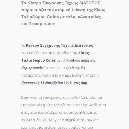
Το Κέντρο Σύγχρονης Τέχνης ΔΙΑΤΟΠΟΣ
παρουσιάζει την ατομική έκθεση της Κίκας
Ταλιαδώρου Coles με τίτλο, «Αναστολές
και Περιορισμοί»
Το
Κέντρο Σύγχρονης Τέχνης Διάτοπος
παρουσιάζει την ατομική έκθεση της
Κίκας
Ταλιαδώρου
Coles
με τίτλο
«Αναστολές και
Περιορισμοί»
Τα εγκαίνια της έκθεσης θα
πραγματοποιηθούν από την Δρα Ελένη Νικήτα την
Παρασκευή 11 Νοεμβρίου 2016, στις 8μμ
.
Στην ενότητα των έργων της με τίτλο «Αναστολές και
Περιορισμοί» η Κίκα Ταλιαδώρου-Coles έχει ως θέμα τα
φράγματα που ο άνθρωπος, ως άτομο αλλά και ως
κοινωνία, δημιουργεί για να αιχμαλωτίσει την κατ’
εξοχήν σύμφυτη ιδιότητα του μυαλού και του