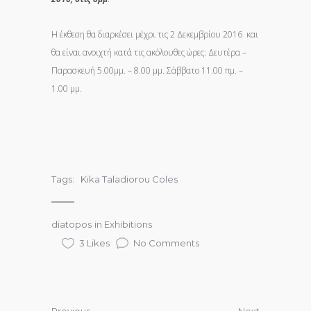
Η έκθεση θα διαρκέσει μέχρι τις 2 Δεκεμβρίου 2016 και
θα είναι ανοιχτή κατά τις ακόλουθες ώρες: Δευτέρα –
Παρασκευή 5.00μμ. – 8.00 μμ. Σάββατο 11.00 πμ. –
1.00 μμ.
Tags:
Kika Taladiorou Coles
diatopos
in
Exhibitions
3 Likes
No Comments
Previous
Next