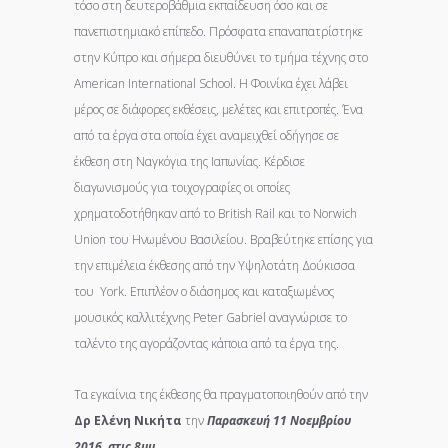
τόσο στη δευτεροβάθμια εκπαίδευση όσο και σε
πανεπιστημιακό επίπεδο. Πρόσφατα επαναπατρίστηκε
στην Κύπρο και σήμερα διευθύνει το τμήμα τέχνης στο
American International School. H Φοινίκα έχει λάβει
μέρος σε διάφορες εκθέσεις, μελέτες και επιτροπές. Ένα
από τα έργα στα οποία έχει αναμειχθεί οδήγησε σε
έκθεση στη Ναγκόγια της Ιαπωνίας. Κέρδισε
διαγωνισμούς για τοιχογραφίες οι οποίες
χρηματοδοτήθηκαν από το British Rail και το Norwich
Union του Ηνωμένου Βασιλείου. Βραβεύτηκε επίσης για
την επιμέλεια έκθεσης από την Υψηλοτάτη Δούκισσα
του York. Επιπλέον ο διάσημος και καταξιωμένος
μουσικός καλλιτέχνης Peter Gabriel αναγνώρισε το
ταλέντο της αγοράζοντας κάποια από τα έργα της.
Τα εγκαίνια της έκθεσης θα πραγματοποιηθούν από την
Δρ Ελένη Νικήτα
την
Παρασκευή 11 Νοεμβρίου
2016, στις 8μμ
.