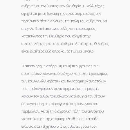
ανθρωπίνου πνεύματος: την ελευθερία. Η καλλιτέχνις
αφηγείται με τη δύναμη της εικαστικής εικόνας την
πορεία-περιπέτεια αλλά και την πάλη του ανθρώπου να
απεγκλωβιστεί από αναστολές και περιορισμούς
κατακτώντας την ελευθερία που οδηγεί στην
αυτοεκπλήρωση και στο αίσθημα πληρότητας. Ο δρόμος
είναι ιδιαίτερα δύσκολος και το τίμημα μεγάλο.
Η αποποίηση, η απόρριψη και/ή περιφρόνηση των
συστημάτων κοινωνικού ελέγχου και αυτοπεριορισμού,
των κοινωνικών «πρέπει» και των ατομικών αναστολών
που προδιαγράφουν συγκεκριμένες συμπεριφορές
κάνουν τον άνθρωπο ευάλωτο γιατί συχνά τον θέτουν
σε σύγκρουση με το οικογενειακό ή κοινωνικό του
περιβάλλον. Αυτή τη διαχρονική πάλη του ανθρώπου
για κατάκτηση της ατομικής ελευθερίας, μια πάλη
ενάντια στα τείχη που ο ίδιος ορθώνει γύρω του,