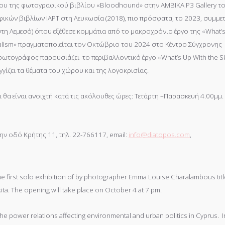
ου της φωτογραφικού βιβλίου «Bloodhound» στην AMBIKA P3 Gallery τ
ικών βιβλίων IAPT στη Λευκωσία (2018), πιο πρόσφατα, το 2023, συμμετ
 (στη Λεμεσό) όπου εξέθεσε κομμάτια από το μακροχρόνιο έργο της «What’
salism» πραγματοποιείται τον Οκτώβριο του 2024 στο Κέντρο Σύγχρονης
φωτογράφος παρουσιάζει το περιβαλλοντικό έργο «What’s Up With the Sk
γγίζει τα θέματα του χώρου και της λογοκρισίας.
ι θα είναι ανοιχτή κατά τις ακόλουθες ώρες: Τετάρτη –Παρασκευή 4.00μμ.
ν οδό Κρήτης 11, τηλ. 22-766117, email:
info@diatopos.com
,
e first solo exhibition of by photographer Emma Louise Charalambous tit
ita. The opening will take place on October 4 at 7 pm.
the power relations affecting environmental and urban politics in Cyprus. I