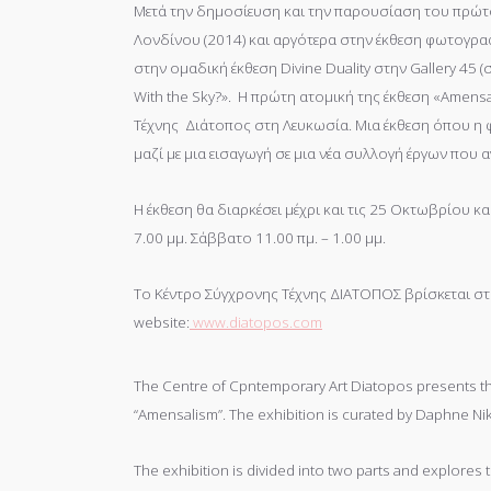
Μετά την δημοσίευση και την παρουσίαση του πρώτ
Λονδίνου (2014) και αργότερα στην έκθεση φωτογραφ
στην ομαδική έκθεση Divine Duality στην Gallery 45
With the Sky?». Η πρώτη ατομική της έκθεση «Amen
Τέχνης Διάτοπος στη Λευκωσία. Μια έκθεση όπου η 
μαζί με μια εισαγωγή σε μια νέα συλλογή έργων που α
Η έκθεση θα διαρκέσει μέχρι και τις 25 Οκτωβρίου κα
7.00 μμ. Σάββατο 11.00 πμ. – 1.00 μμ.
Το Κέντρο Σύγχρονης Τέχνης ΔΙΑΤΟΠΟΣ βρίσκεται στη
website:
www.diatopos.com
The Centre of Cpntemporary Art Diatopos presents th
“Amensalism”. The exhibition is curated by Daphne Nik
The exhibition is divided into two parts and explores 