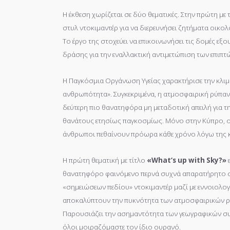
Η έκθεση χωρίζεται σε δύο θεματικές. Στην πρώτη με 
στυλ ντοκιμαντέρ για να διερευνήσει ζητήματα οικο
Το έργο της στοχεύει να επικοινωνήσει τις δομές εξ
δράσης για την εναλλακτική αντιμετώπιση των επιπτ
Η Παγκόσμια Οργάνωση Υγείας χαρακτήρισε την κλιματ
ανθρωπότητα». Συγκεκριμένα, η ατμοσφαιρική ρύπαν
δεύτερη πιο θανατηφόρα μη μεταδοτική απειλή για τ
θανάτους ετησίως παγκοσμίως. Μόνο στην Κύπρο, ο
άνθρωποι πεθαίνουν πρόωρα κάθε χρόνο λόγω της κ
Η πρώτη θεματική με τίτλο
«
What
‘
s
up
with
Sky
?»
θανατηφόρο φαινόμενο περνά συχνά απαρατήρητο 
«σημειώσεων πεδίου» ντοκιμαντέρ μαζί με εννοιολο
αποκαλύπτουν την πυκνότητα των ατμοσφαιρικών ρύπ
Παρουσιάζει την ασημαντότητα των γεωγραφικών συν
όλοι μοιραζόμαστε τον ίδιο ουρανό.