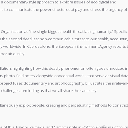
s a documentary-style approach to explore issues of ecological and
ims to communicate the power structures at play and stress the urgency of
rganisation as “the single biggest health threat facing humanity.” Specifica
ks as the second deadliest non-communicable threat to our health, accountin
ly worldwide. In Cyprus alone, the European Environment Agency reports 
or air quality.
ollution, highlighting how this deadly phenomenon often goes unnoticed i
y photo ‘field notes’ alongside conceptual work – that serve as visual dat
project fuses documentary and art photography. It illustrates the irrelevan
challenges, reminding us that we all share the same sky.
taneously exploit people, creating and perpetuating methods to constrict
le of this. Pavoni, Zaimakis, and Campos note in
Political Graffiti in Critical T