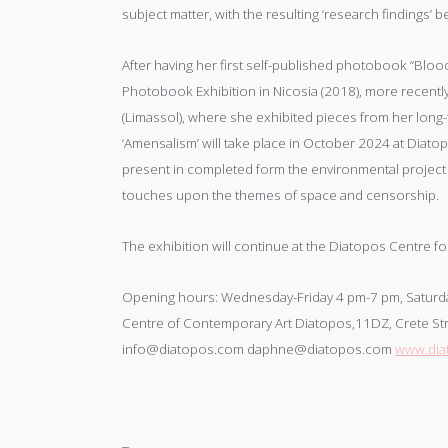
subject matter, with the resulting ‘research findings’
After having her first self-published photobook “Bloo
Photobook Exhibition in Nicosia (2018), more recently,
(Limassol), where she exhibited pieces from her long-
‘Amensalism’ will take place in October 2024 at Diato
present in completed form the environmental project ‘
touches upon the themes of space and censorship.
The exhibition will continue at the Diatopos Centre f
Opening hours: Wednesday-Friday 4 pm-7 pm, Saturd
Centre of Contemporary Art Diatopos,11DZ, Crete Str
info@diatopos.com daphne@diatopos.com
www.dia