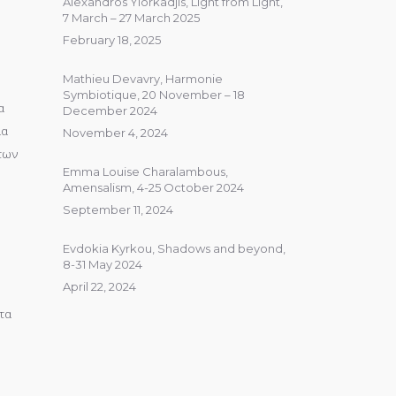
Alexandros Yiorkadjis, Light from Light,
7 March – 27 March 2025
February 18, 2025
Mathieu Devavry, Harmonie
Symbiotique, 20 November – 18
α
December 2024
ια
November 4, 2024
 των
Emma Louise Charalambous,
Amensalism, 4-25 October 2024
September 11, 2024
Evdokia Kyrkou, Shadows and beyond,
8-31 May 2024
April 22, 2024
τα