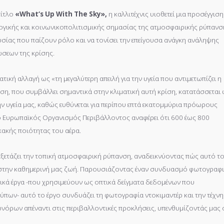
τίτλο
«
What
‘
s
Up
With
The
Sky
»,
η καλλιτέχνις υιοθετεί μια προσέγγιση
λογικής και κοινωνικοπολιτισμικής σημασίας της ατμοσφαιρικής ρύπανσ
ουσίας που παίζουν ρόλο και να τονίσει την επείγουσα ανάγκη ανάληψης
ώσεων της κρίσης.
ική αλλαγή ως «τη μεγαλύτερη απειλή για την υγεία που αντιμετωπίζει η
ση, που συμβάλλει σημαντικά στην κλιματική αυτή κρίση, κατατάσσεται 
ην υγεία μας, καθώς ευθύνεται για περίπου επτά εκατομμύρια πρόωρους
 Ευρωπαϊκός Οργανισμός Περιβάλλοντος αναφέρει ότι 600 έως 800
ακής ποιότητας του αέρα.
εξετάζει την τοπική ατμοσφαιρική ρύπανση, αναδεικνύοντας πώς αυτό τ
στην καθημερινή μας ζωή. Παρουσιάζοντας έναν συνδυασμό φωτογραφ
γικά έργα -που χρησιμεύουν ως οπτικά δείγματα δεδομένων που
ων- αυτό το έργο συνδυάζει τη φωτογραφία ντοκιμαντέρ και την τέχνη
όρων απέναντι στις περιβαλλοντικές προκλήσεις, υπενθυμίζοντάς μας 