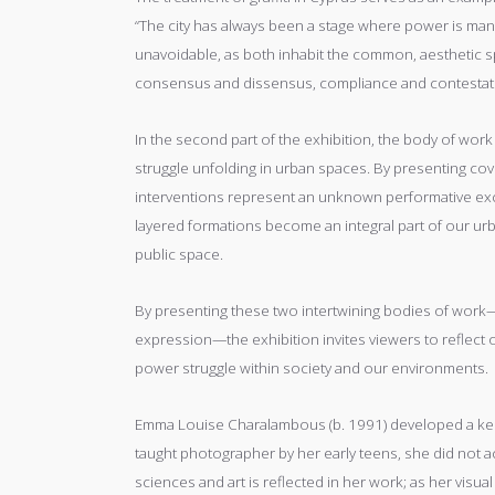
“The city has always been a stage where power is mani
unavoidable, as both inhabit the common, aesthetic sp
consensus and dissensus, compliance and contestati
In the second part of the exhibition, the body of work
struggle unfolding in urban spaces. By presenting cover
interventions represent an unknown performative exc
layered formations become an integral part of our urba
public space.
By presenting these two intertwining bodies of wor
expression—the exhibition invites viewers to reflect
power struggle within society and our environments.
Emma Louise Charalambous (b. 1991) developed a kee
taught photographer by her early teens, she did not 
sciences and art is reflected in her work; as her visu