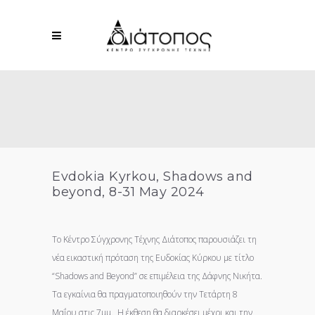
Evdokia Kyrkou, Shadows and
beyond, 8-31 May 2024
Το Κέντρο Σύγχρονης Τέχνης Διάτοπος παρουσιάζει τη
νέα εικαστική πρόταση της Ευδοκίας Κύρκου με τίτλο
“Shadows and Beyond” σε επιμέλεια της Δάφνης Νικήτα.
Τα εγκαίνια θα πραγματοποιηθούν την Τετάρτη 8
Μαΐου στις 7μμ. Η έκθεση θα διαρκέσει μέχρι και την