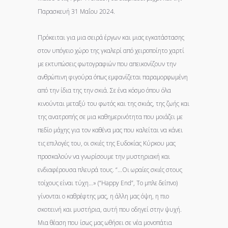
Παρασκευή 31 Μαΐου 2024.
Πρόκειται για μια σειρά έργων και μιας εγκατάστασης
στον υπόγειο χώρο της γκαλερί από χειροποίητο χαρτί
με εκτυπώσεις φωτογραφιών που απεικονίζουν την
ανθρώπινη φιγούρα όπως εμφανίζεται παραμορφωμένη
από την ίδια της την σκιά. Σε ένα κόσμο όπου όλα
κινούνται μεταξύ του φωτός και της σκιάς, της ζωής και
της ανατροπής σε μια καθημερινότητα που μοιάζει με
πεδίο μάχης για τον καθένα μας που καλείται να κάνει
τις επιλογές του, οι σκιές της Ευδοκίας Κύρκου μας
προσκαλούν να γνωρίσουμε την μυστηριακή και
ενδιαφέρουσα πλευρά τους. “…Οι ωραίες σκιές στους
τοίχους είναι τύχη…» (“Happy End”, Το μπλε δείπνο)
γίνονται ο καθρέφτης μας, η άλλη μας όψη, η πιο
σκοτεινή και μυστήρια, αυτή που οδηγεί στην ψυχή.
Μια θέαση που ίσως μας ωθήσει σε νέα μονοπάτια