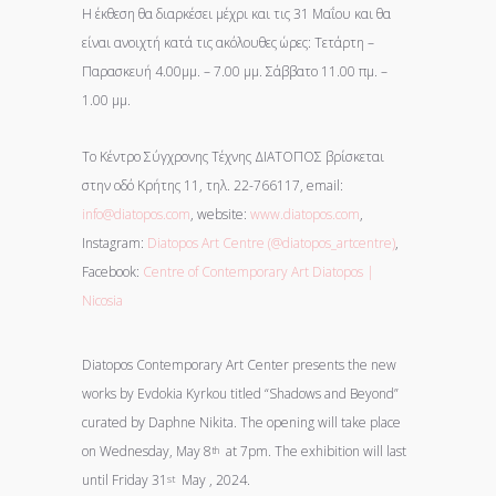
Η έκθεση θα διαρκέσει μέχρι και τις 31 Μαΐου και θα
είναι ανοιχτή κατά τις ακόλουθες ώρες: Τετάρτη –
Παρασκευή 4.00μμ. – 7.00 μμ. Σάββατο 11.00 πμ. –
1.00 μμ.
Το Κέντρο Σύγχρονης Τέχνης ΔΙΑΤΟΠΟΣ βρίσκεται
στην οδό Κρήτης 11, τηλ. 22-766117, email:
info@diatopos.com
, website:
www.diatopos.com
,
Instagram:
Diatopos Art Centre (@diatopos_artcentre)
,
Facebook:
Centre of Contemporary Art Diatopos |
Nicosia
Diatopos Contemporary Art Center presents the new
works by Evdokia Kyrkou titled “Shadows and Beyond”
curated by Daphne Nikita. The opening will take place
on Wednesday, May 8
at 7pm. The exhibition will last
th
until Friday 31
May , 2024.
st