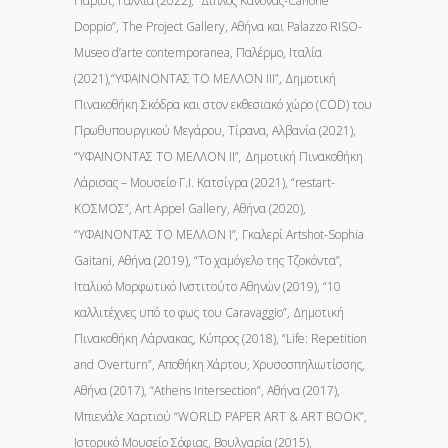
Παρίσι, Γαλλία (2022), “Διπλός Κανόνας-Canone
Doppio”, The Project Gallery, Αθήνα και Palazzo RISO-
Museo d’arte contemporanea, Παλέρμο, Ιταλία
(2021),“ΥΦΑΙΝΟΝΤΑΣ ΤΟ ΜΕΛΛΟΝ IΙΙ”, Δημοτική
Πινακοθήκη Σκόδρα και στον εκθεσιακό χώρο (COD) του
Πρωθυπουργικού Μεγάρου, Τίρανα, Αλβανία (2021),
“ΥΦΑΙΝΟΝΤΑΣ ΤΟ ΜΕΛΛΟΝ ΙΙ”
,
Δημοτική Πινακοθήκη
Λάρισας – Μουσείο Γ.Ι. Κατσίγρα (2021), “restart-
ΚΟΣΜΟΣ”, Art Appel Gallery, Αθήνα (2020),
“ΥΦΑΙΝΟΝΤΑΣ ΤΟ ΜΕΛΛΟΝ I”
,
Γκαλερί Artshot-Sophia
Gaitani, Αθήνα (2019), “Το χαμόγελο της Τζοκόντα”
,
Ιταλικό Μορφωτικό Ινστιτούτο Αθηνών (2019), “10
καλλιτέχνες υπό το φως του Caravaggio”, Δημοτική
Πινακοθήκη Λάρνακας, Κύπρος (2018), “Life: Repetition
and Overturn”, Αποθήκη Χάρτου, Χρυσοσπηλιωτίσσης,
Αθήνα (2017), “Athens Intersection”, Aθήνα (2017),
Μπιενάλε Χαρτιού “WORLD PAPER ART & ART BOOK”,
Ιστορικό Μουσείο Σόφιας, Βουλγαρία (2015),