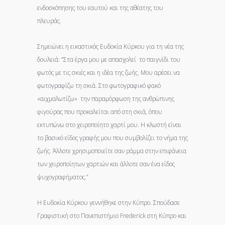
ενδοσκόπησης του εαυτού και της αθέατης του
πλευράς.
Σημειώνει η εικαστικός Ευδοκία Κύρκου για τη νέα της
δουλειά: “Στα έργα μου με απασχολεί το παιγνίδι του
φωτός με τις σκιές και η ιδέα της ζωής. Μου αρέσει να
φωτογραφίζω τη σκιά. Στο φωτογραφικό φακό
«αιχμαλωτίζω» την παραμόρφωση της ανθρώπινης
φιγούρας που προκαλείται από στη σκιά, όπου
εκτυπώνω στο χειροποίητο χαρτί μου. Η κλωστή είναι
το βασικό είδος γραφής μου που συμβολίζει το νήμα της
ζωής. Άλλοτε χρησιμοποιείτε σαν ράμμα στην επιφάνεια
των χειροποίητων χαρτιών και άλλοτε σαν ένα είδος
ψυχογραφήματος.”
Η Ευδοκία Κύρκου γεννήθηκε στην Κύπρο. Σπούδασε
Γραφιστική στο Πανεπιστήμιο Frederick στη Κύπρο και