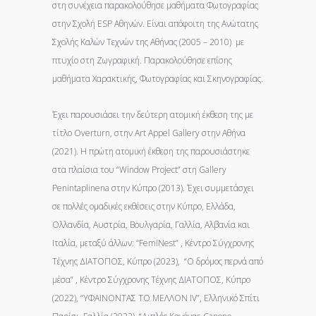
στη συνέχεια παρακολούθησε μαθήματα Φωτογραφίας
στην Σχολή ESP Αθηνών. Είναι απόφοιτη της Ανώτατης
Σχολής Καλών Τεχνών της Αθήνας (2005 – 2010) με
πτυχίο στη Ζωγραφική. Παρακολούθησε επίσης
μαθήματα Χαρακτικής, Φωτογραφίας και Σκηνογραφίας.
Έχει παρουσιάσει την δεύτερη ατομική έκθεση της με
τίτλο Overturn, στην Art Appel Gallery στην Αθήνα
(2021). H πρώτη ατομική έκθεση της παρουσιάστηκε
στα πλαίσια του “Window Project” στη Gallery
Penintaplinena στην Κύπρο (2013). Έχει συμμετάσχει
σε πολλές ομαδικές εκθέσεις στην Κύπρο, Ελλάδα,
Ολλανδία, Αυστρία, Βουλγαρία, Γαλλία, Αλβανία και
Ιταλία, μεταξύ άλλων: “FemiNest” , Κέντρο Σύγχρονης
Τέχνης ΔΙΑΤΟΠΟΣ, Κύπρο (2023), “Ο δρόμος περνά από
μέσα” , Κέντρο Σύγχρονης Τέχνης ΔΙΑΤΟΠΟΣ, Κύπρο
(2022), “ΥΦΑΙΝΟΝΤΑΣ ΤΟ ΜΕΛΛΟΝ IV”, Ελληνικό Σπίτι