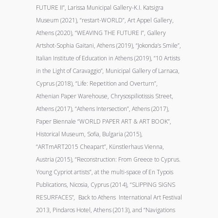
FUTURE II”, Larissa Municipal Gallery-K.I. Katsigra
Museum (2021), “restart-WORLD”, Art Appel Gallery,
Athens (2020), “WEAVING THE FUTURE I”, Gallery
Artshot-Sophia Gaitani, Athens (2019), “Jokonda’s Smile”,
Italian Institute of Education in Athens (2019), “10 Artists
in the Light of Caravaggio”
,
Municipal Gallery of Larnaca,
Cyprus (2018), “Life: Repetition and Overturn”,
Athenian Paper Warehouse, Chrysospiliotissis Street,
Athens (2017), “Athens Intersection”, Athens (2017),
Paper Biennale “WORLD PAPER ART & ART BOOK”,
Historical Museum, Sofia, Bulgaria (2015),
“ARTmART2015 Cheapart”, Künstlerhaus Vienna,
Austria (2015), “Reconstruction: From Greece to Cyprus.
Young Cypriot artists”, at the multi-space of En Typois
Publications, Nicosia, Cyprus (2014), “SLIPPING SIGNS
RESURFACES”
,
Back to Athens International Art Festival
2013, Pindaros Hotel, Athens (2013), and “Navigations