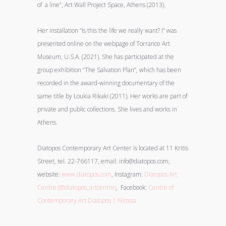
of a line”, Art Wall Project Space, Athens (2013).
Her installation “Is this the life we really want? Ι” was
presented online on the webpage of Torrance Art
Museum, U.S.A. (2021). She has participated at the
group exhibition “The Salvation Plan”
,
which has been
recorded in the award-winning documentary of the
same title by Loukia Rikaki (2011). Her works are part of
private and public collections. She lives and works in
Athens.
Diatopos Contemporary Art Center is located at 11 Kritis
Street, tel. 22-766117, email: info@diatopos.com,
website:
www.diatopos.com
, Instagram:
Diatopos Art
Centre (@diatopos_artcentre)
, Facebook:
Centre of
Contemporary Art Diatopos | Nicosia