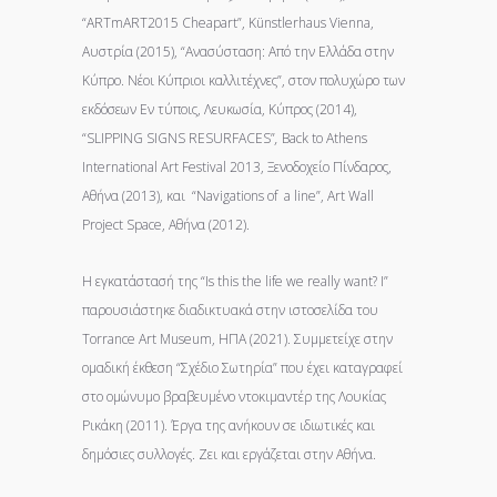
“ARTmART2015 Cheapart”, Künstlerhaus Vienna,
Aυστρία (2015), “Ανασύσταση: Από την Ελλάδα στην
Κύπρο. Νέοι Κύπριοι καλλιτέχνες”, στον πολυχώρο των
εκδόσεων Εν τύποις, Λευκωσία, Κύπρος (2014),
“SLIPPING SIGNS RESURFACES”
,
Back to Athens
International Art Festival 2013, Ξενοδοχείο Πίνδαρος,
Αθήνα (2013), και “Navigations of a line”, Art Wall
Project Space, Αθήνα (2012).
Η εγκατάστασή της “Is this the life we really want? Ι”
παρουσιάστηκε διαδικτυακά στην ιστοσελίδα του
Torrance Art Museum, ΗΠΑ (2021). Συμμετείχε στην
ομαδική έκθεση “Σχέδιο Σωτηρία” που έχει καταγραφεί
στο ομώνυμο βραβευμένο ντοκιμαντέρ της Λουκίας
Ρικάκη (2011). Έργα της ανήκουν σε ιδιωτικές και
δημόσιες συλλογές. Ζει και εργάζεται στην Αθήνα.